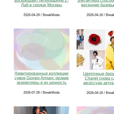
воскрешают легендарную Z-
элегантных способ
Лаб в сердце Москвы
весенние базов
2026-04-29 / BreakModa
2026-04-18 / Bre
Лимитированные коллекции
Цветочные брош
сумок Giorgio Armani: редкие
Chanel снова с
экземпляры и их ценность
аксессуар акту
2026-07-28 / BreakModa
2026-04-18 / Bre