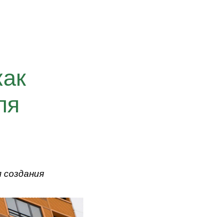
как
ля
 создания