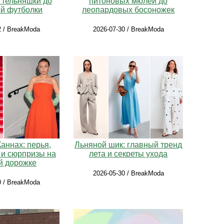
 тельняшки до
питоновых мюлей до
ой футболки
леопардовых босоножек
2 / BreakModa
2026-07-30 / BreakModa
Каннах: перья,
Льняной шик: главный тренд
 и сюрпризы на
лета и секреты ухода
й дорожке
2026-05-30 / BreakModa
0 / BreakModa