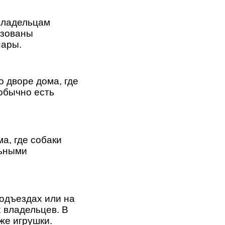
 владельцам
изованы
нары.
 дворе дома, где
 обычно есть
а, где собаки
льными
одъездах или на
х владельцев. В
же игрушки.