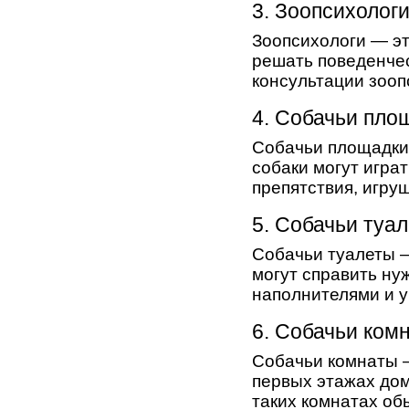
3. Зоопсихолог
Зоопсихологи — эт
решать поведенчес
консультации зооп
4. Собачьи пло
Собачьи площадки 
собаки могут игра
препятствия, игруш
5. Собачьи туа
Собачьи туалеты —
могут справить ну
наполнителями и у
6. Собачьи ком
Собачьи комнаты 
первых этажах дом
таких комнатах обы