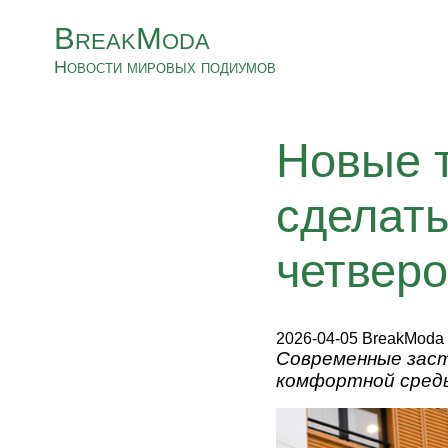
BreakModa
Новости мировых подиумов
Новые т
сделат
четверо
2026-04-05 BreakModa
Современные заст
комфортной среды 