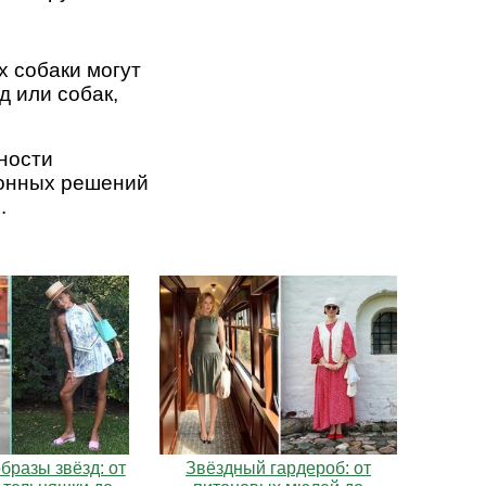
 собаки могут
д или собак,
ности
ионных решений
.
бразы звёзд: от
Звёздный гардероб: от