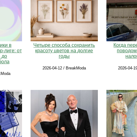
Четыре способа сохранить
Когда пер
ики в
красоту цветов на долгие
поводом
‑лиге: от
годы
нало
 до
бола
2026-04-12 / BreakModa
2026-04-1
akModa