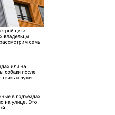
астройщики
их владельцы
 рассмотрим семь
здах или на
пы собаки после
 грязь и лужи.
нные в подъездах
о на улице. Это
ой.