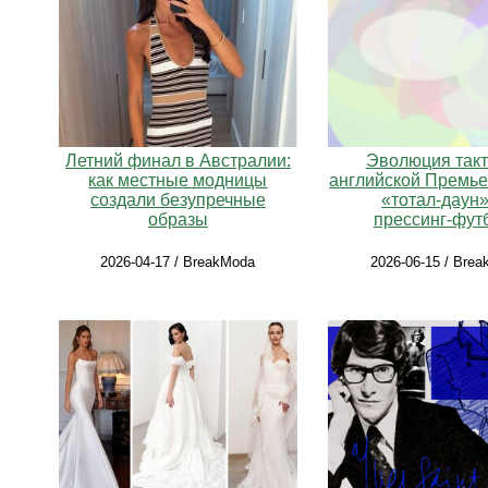
Летний финал в Австралии:
Эволюция такт
как местные модницы
английской Премьер
создали безупречные
«тотал‑даун»
образы
прессинг‑фут
2026-04-17 / BreakModa
2026-06-15 / Bre