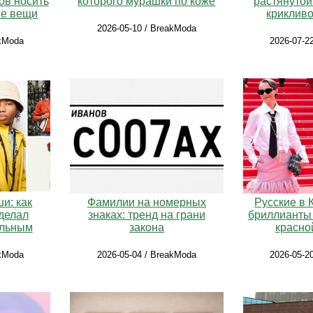
ов носить
которого мурашки по коже
растянутой
ые вещи
криклив
2026-05-10 / BreakModa
akModa
2026-07-2
и: как
Фамилии на номерных
Русские в 
делал
знаках: тренд на грани
бриллианты
альным
закона
красно
akModa
2026-05-04 / BreakModa
2026-05-2