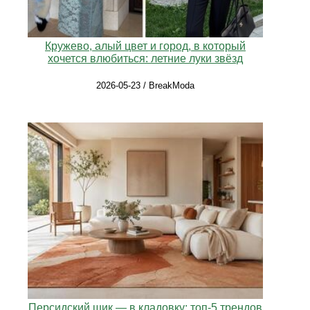
Кружево, алый цвет и город, в который
хочется влюбиться: летние луки звёзд
2026-05-23 / BreakModa
Персидский шик — в кладовку: топ-5 трендов