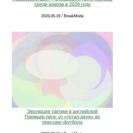
среди ковров в 2026 году
2026-05-19 / BreakModa
Эволюция тактики в английской
Премьер‑лиге: от «тотал‑даун» до
прессинг‑футбола