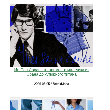
Ив Сен-Лоран: от скромного мальчика из
Орана до кутюрного титана
2026-06-05 / BreakModa