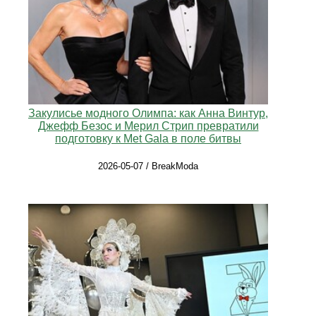
Закулисье модного Олимпа: как Анна Винтур,
Джефф Безос и Мерил Стрип превратили
подготовку к Met Gala в поле битвы
2026-05-07 / BreakModa