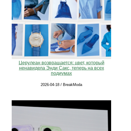
Церулеан возвращается: цвет, который
ненавидела Энди Сакс, теперь на всех
подиумах
2026-04-18 / BreakModa