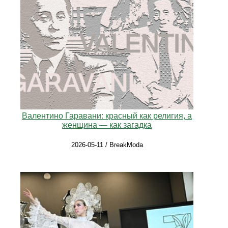
Валентино Гаравани: красный как религия, а
женщина — как загадка
2026-05-11 / BreakModa