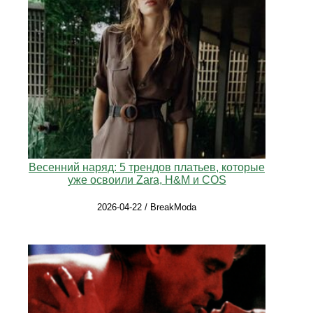
Весенний наряд: 5 трендов платьев, которые
уже освоили Zara, H&M и COS
2026-04-22 / BreakModa