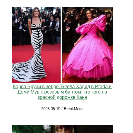
Карла Бруни в зебре, Белла Хадид в Prada и
Деми Мур с розовым бантом: кто кого на
красной дорожке Канн
2026-05-19 / BreakModa