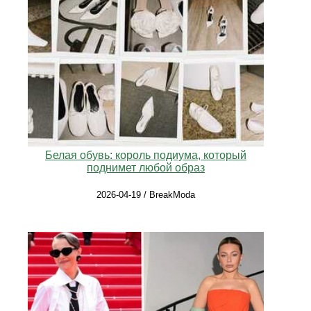
Белая обувь: король подиума, который
поднимет любой образ
2026-04-19 / BreakModa