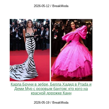
2026-05-12 / BreakModa
Карла Бруни в зебре, Белла Хадид в Prada и
Деми Мур с розовым бантом: кто кого на
красной дорожке Канн
2026-05-19 / BreakModa