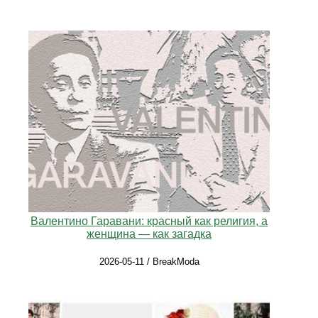
Валентино Гаравани: красный как религия, а
женщина — как загадка
2026-05-11 / BreakModa