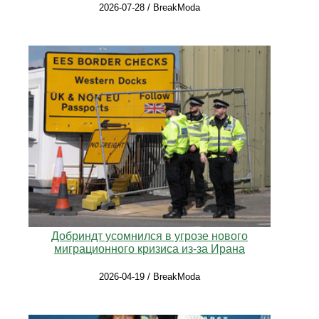
2026-07-28 / BreakModa
Добриндт усомнился в угрозе нового
миграционного кризиса из-за Ирана
2026-04-19 / BreakModa