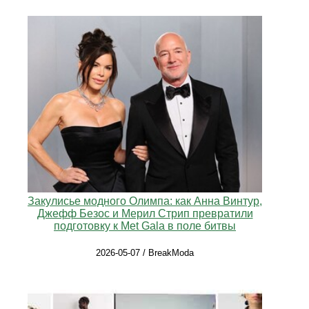
Закулисье модного Олимпа: как Анна Винтур,
Джефф Безос и Мерил Стрип превратили
подготовку к Met Gala в поле битвы
2026-05-07 / BreakModa