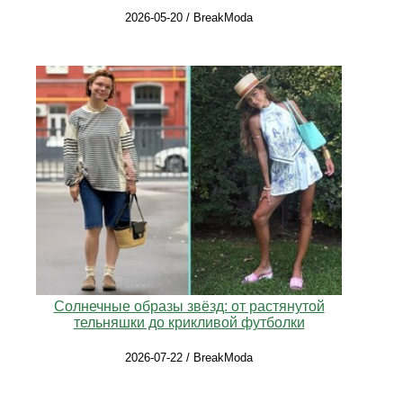
2026-05-20 / BreakModa
Солнечные образы звёзд: от растянутой
тельняшки до крикливой футболки
2026-07-22 / BreakModa