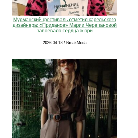
Мурманский фестиваль отметил карельского
дизайнера: «Приданое» Марии Черепановой
завоевало сердца жюри
2026-04-18 / BreakModa