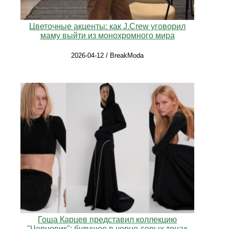
Цветочные акценты: как J.Crew уговорил
маму выйти из монохромного мира
2026-04-12 / BreakModa
Гоша Карцев представил коллекцию
"Черновик": будущее в черно-серых тонах