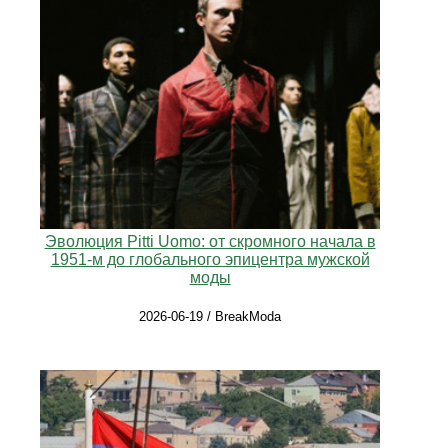
Эволюция Pitti Uomo: от скромного начала в
1951‑м до глобального эпицентра мужской
моды
2026-06-19 / BreakModa