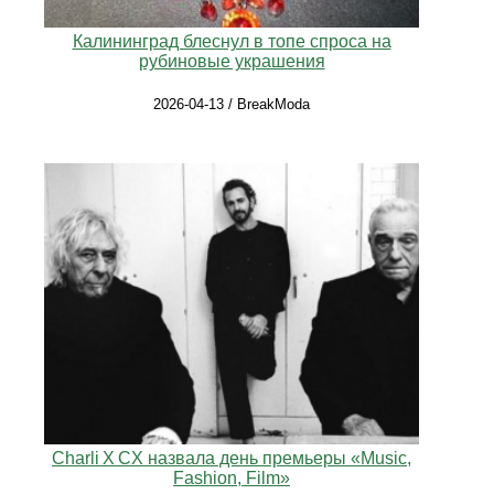
Калининград блеснул в топе спроса на
рубиновые украшения
2026-04-13 / BreakModa
Charli X CX назвала день премьеры «Music,
Fashion, Film»