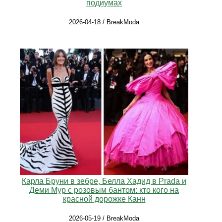
подиумах
2026-04-18 / BreakModa
Карла Бруни в зебре, Белла Хадид в Prada и
Деми Мур с розовым бантом: кто кого на
красной дорожке Канн
2026-05-19 / BreakModa