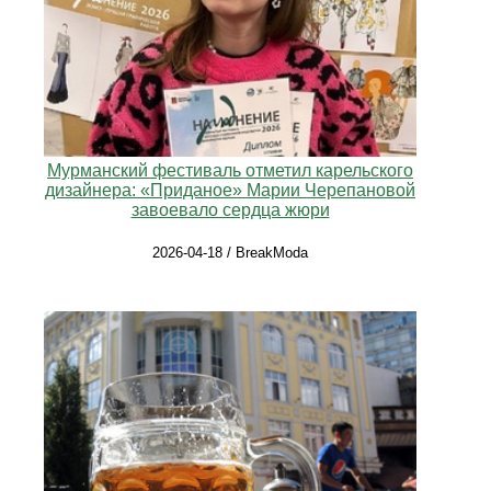
Мурманский фестиваль отметил карельского
дизайнера: «Приданое» Марии Черепановой
завоевало сердца жюри
2026-04-18 / BreakModa