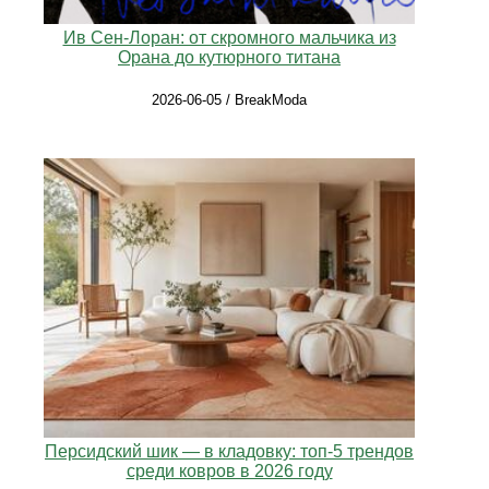
Ив Сен-Лоран: от скромного мальчика из
Орана до кутюрного титана
2026-06-05 / BreakModa
Персидский шик — в кладовку: топ-5 трендов
среди ковров в 2026 году