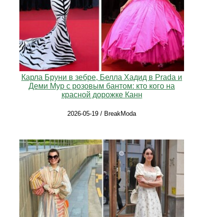
Карла Бруни в зебре, Белла Хадид в Prada и
Деми Мур с розовым бантом: кто кого на
красной дорожке Канн
2026-05-19 / BreakModa