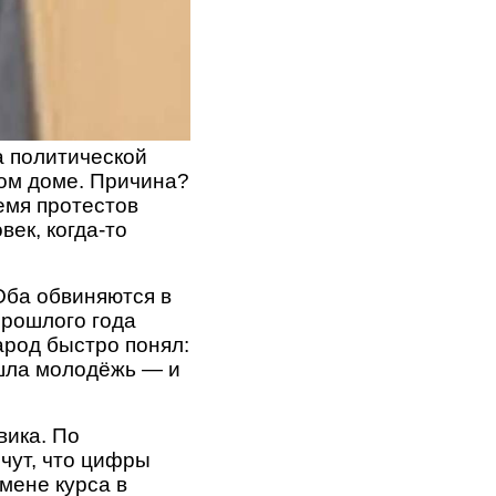
а политической
ом доме. Причина?
емя протестов
век, когда-то
Оба обвиняются в
прошлого года
арод быстро понял:
ышла молодёжь — и
вика. По
чут, что цифры
мене курса в