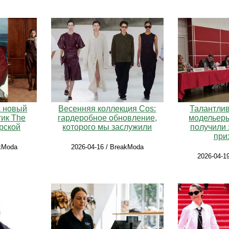
а новый
Весенняя коллекция Cos:
Талантли
тик The
гардеробное обновление,
модельер
ерской
которого мы заслужили
получили
при
akModa
2026-04-16 / BreakModa
2026-04-1