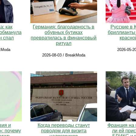
: как
Германия: благодарность в
Русские в 
 обманула
обувных бутиках
бриллианты
н спал
превратилась в финансовый
красно
ритуал
akModa
2026-05-2
2026-08-03 / BreakModa
вия и
Когда переводы станут
Франция на 
»: почему
поводом для визита
ли ей при