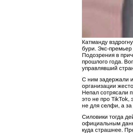
Катманду вздрогнул
бури. Экс-премье
Подозрения в прич
прошлого года. Воп
управлявший стран
С ним задержали и
организации жесто
Непал сотрясали п
это не про TikTok
не для селфи, а за
Силовики тогда де
официальным данны
куда страшнее. Пр