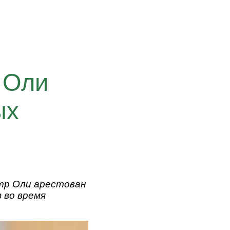
 Оли
ых
тр Оли арестован
 во время