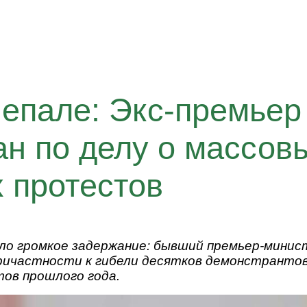
Непале: Экс-премьер
н по делу о массов
 протестов
ло громкое задержание: бывший премьер-минис
причастности к гибели десятков демонстрантов
ов прошлого года.