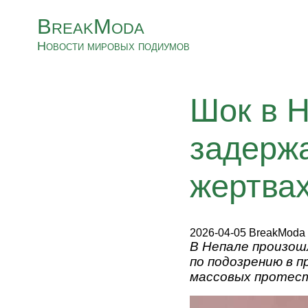
BreakModa
Новости мировых подиумов
Шок в 
задержа
жертвах
2026-04-05 BreakModa
В Непале произош
по подозрению в 
массовых протест