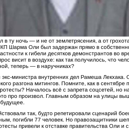
 в ту ночь — и не от землетрясения, а от грохот
р КП Шарма Оли был задержан прямо в собственн
астности к гибели десятков демонстрантов во вр
рос висит в воздухе: как так получилось, что чело
ой, теперь — в наручниках?
 экс-министра внутренних дел Рамеша Лекхака. 
кого разгона митингов. Помните, как в сентябре 
ротесты? Началось всё с запрета соцсетей, но н
, это про произвол. Главным образом на улицы в
 будущее.
йствовали так, будто репетировали сценарий бое
м, погибли 77 человек. Но правозащитники шеп
отесты привели к отставке правительства Оли и с