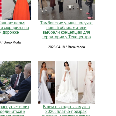
Каннах: перья,
Тамбовские улицы получат
 и сюрпризы на
новый облик: жители
й дорожке
выбрали концепцию для
территории у Телецентра
0 / BreakModa
2026-04-18 / BreakModa
распутье: стоит
В чем выходить замуж в
соединиться к
2026: платье-призрак,