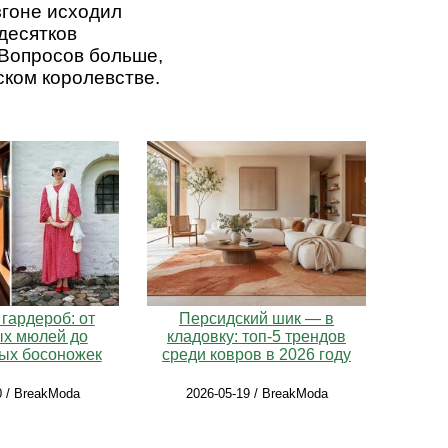
згоне исходил
 десятков
 Вопросов больше,
ском королевстве.
гардероб: от
Персидский шик — в
ых мюлей до
кладовку: топ-5 трендов
ых босоножек
среди ковров в 2026 году
0 / BreakModa
2026-05-19 / BreakModa