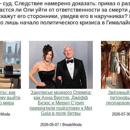
— суд. Следствие намерено доказать: приказ о ра
дастся ли Оли уйти от ответственности за смерти
скажут его сторонники, увидев его в наручниках?
то лишь начало политического кризиса в Гималай
ты: как
Закулисье модного Олимпа:
Звёздный 
аму выйти
как Анна Винтур, Джефф
питонов
о мира
Безос и Мерил Стрип
леопардов
превратили подготовку к Met
Gala в поле битвы
akModa
2026-07-3
2026-05-07 / BreakModa