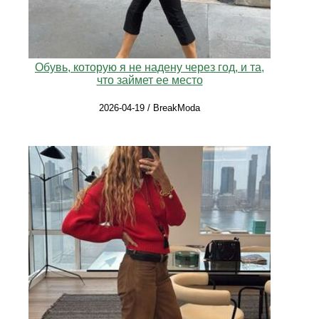
Обувь, которую я не надену через год, и та,
что займет ее место
2026-04-19 / BreakModa