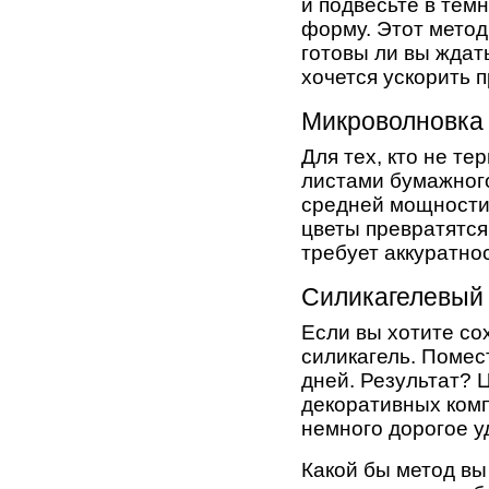
и подвесьте в тём
форму. Этот метод
готовы ли вы ждат
хочется ускорить 
Микроволновка
Для тех, кто не т
листами бумажного
средней мощности.
цветы превратятся
требует аккуратно
Силикагелевый
Если вы хотите со
силикагель. Помес
дней. Результат? 
декоративных комп
немного дорогое уд
Какой бы метод вы