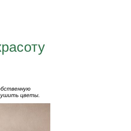
красоту
собственную
асушить цветы.