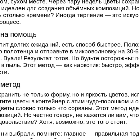
ном, сухом месте. Через пару недель цветы сохра
 идеален для создания объёмных композиций. Но 
ь столько времени? Иногда терпение — это искус
процесс.
 на помощь
ерпит долгих ожиданий, есть способ быстрее. Пол
 полотенца и отправьте в микроволновку на 30-6
 Вуаля! Результат готов. Но будьте осторожны: 
 в пыль. Этот метод — как наркотик: быстро, эфф
сти.
 метод
хранить не только форму, но и яркость цветов, и
тите цветы в контейнер с этим чудо-порошком и о
Цветы словно только что сорваны. Этот метод ид
озиций. Но честно говоря, не кажется ли вам, чт
овольствие? Хотя, возможно, это того стоит.
 ни выбрали, помните: главное — правильная под