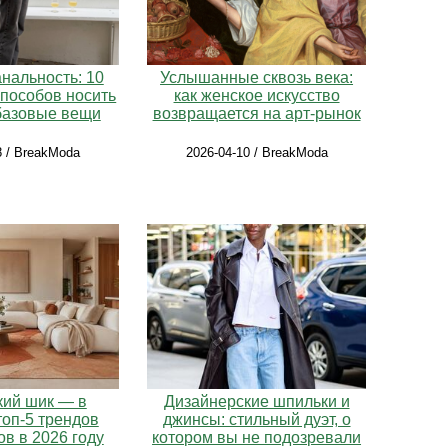
нальность: 10
Услышанные сквозь века:
способов носить
как женское искусство
базовые вещи
возвращается на арт-рынок
8 / BreakModa
2026-04-10 / BreakModa
кий шик — в
Дизайнерские шпильки и
топ-5 трендов
джинсы: стильный дуэт, о
ов в 2026 году
котором вы не подозревали