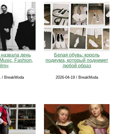
X назвала день
Белая обувь: король
usic, Fashion,
подиума, который поднимет
ilm»
любой образ
1 / BreakModa
2026-04-19 / BreakModa