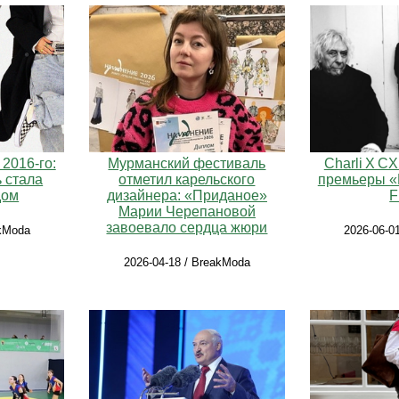
2016-го:
Мурманский фестиваль
Charli X C
ь стала
отметил карельского
премьеры «M
дом
дизайнера: «Приданое»
F
Марии Черепановой
завоевало сердца жюри
akModa
2026-06-0
2026-04-18 / BreakModa