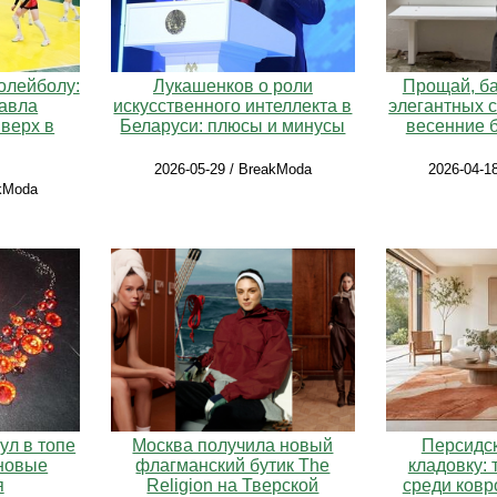
олейболу:
Лукашенков о роли
Прощай, ба
авла
искусственного интеллекта в
элегантных 
верх в
Беларуси: плюсы и минусы
весенние 
2026-05-29 / BreakModa
2026-04-1
akModa
ул в топе
Москва получила новый
Персидс
иновые
флагманский бутик The
кладовку: 
я
Religion на Тверской
среди ковр