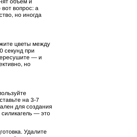
нят объём и
вот вопрос: а
ство, но иногда
ожите цветы между
0 секунд при
пересушите — и
ективно, но
спользуйте
ставьте на 3-7
еален для создания
о силикагель — это
готовка. Удалите