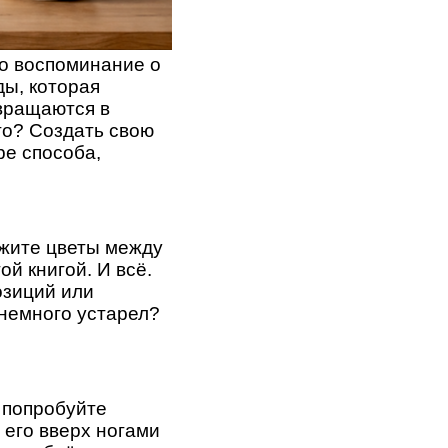
то воспоминание о
ды, которая
евращаются в
то? Создать свою
ре способа,
ожите цветы между
й книгой. И всё.
озиций или
б немного устарел?
 попробуйте
 его вверх ногами