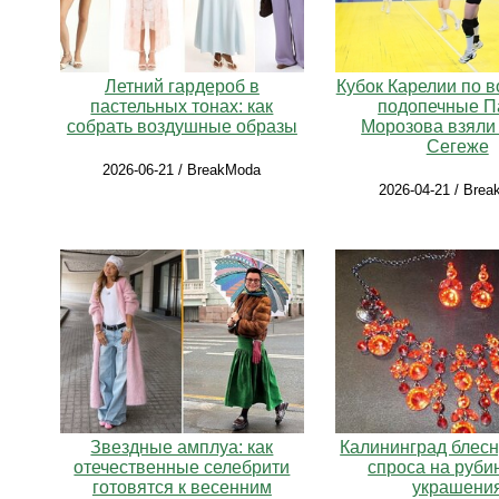
Летний гардероб в
Кубок Карелии по в
пастельных тонах: как
подопечные П
собрать воздушные образы
Морозова взяли 
Сегеже
2026-06-21 / BreakModa
2026-04-21 / Bre
Звездные амплуа: как
Калининград блесн
отечественные селебрити
спроса на руб
готовятся к весенним
украшени