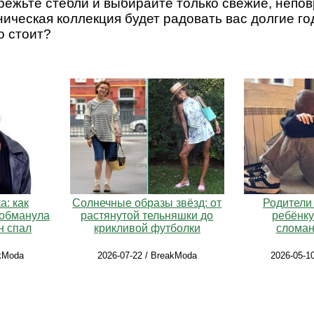
режьте стебли и выбирайте только свежие, непо
ническая коллекция будет радовать вас долгие го
го стоит?
: как
Солнечные образы звёзд: от
Родители 
 обманула
растянутой тельняшки до
ребёнку
н спал
крикливой футболки
сломан
akModa
2026-07-22 / BreakModa
2026-05-1